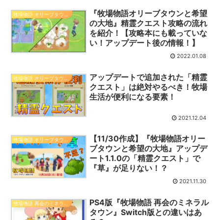
『牧場物語オリーブタウンと希望
牧場物語 オリーブタウンと希望の大地
の大地』精霊クエスト攻略の流れ
を紹介！【攻略本にも載っていな
い！アップデート後の情報！】
2022.01.08
アップデートで追加された「精霊
牧場物語 オリーブタウンと希望の大地
クエスト」は絶対やるべき！牧場
生活が便利になる要素！
2021.12.04
【11/30作成】『牧場物語オリー
牧場物語 オリーブタウンと希望の大地
ブタウンと希望の大地』アップデ
ート1.1.0の「精霊クエスト」で
『草』が足りない！？
2021.11.30
PS4版『牧場物語 再会のミネラル
牧場物語 再会のミネラルタウン
タウン』Switch版との違いはあ